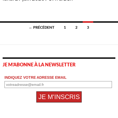
Navigation
← PRÉCÉDENT
1
2
3
des
articles
JE M’ABONNE À LA NEWSLETTER