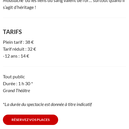
Moustache
où les liens du sang valent de l’or… surtout quand il
s’agit d’héritage !
TARIFS
Plein tarif : 38 €
Tarif réduit : 32 €
-12 ans : 14 €
Tout public
Durée : 1 h 30 *
Grand Théâtre
*
La durée du spectacle est donnée à titre indicatif
RÉSERVEZ VOS PLACES