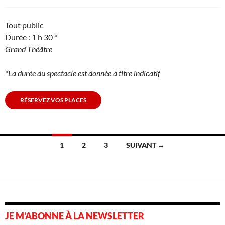
Tout public
Durée : 1 h 30 *
Grand Théâtre
*
La durée du spectacle est donnée à titre indicatif
RÉSERVEZ VOS PLACES
Navigation
1
2
3
SUIVANT →
des
articles
JE M’ABONNE À LA NEWSLETTER